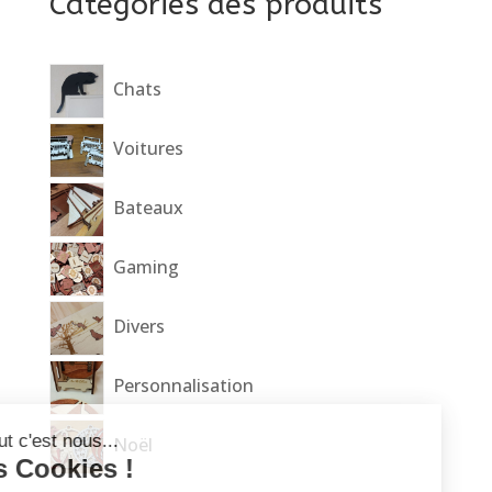
Catégories des produits
Chats
Voitures
Bateaux
Gaming
Divers
Personnalisation
Salut c'est nous...
Noël
les Cookies !