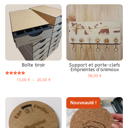
Boîte tiroir
Support et porte-clefs
Empreintes d’animaux
38,00
€
Note
Plage
13,00
€
–
20,00
€
5.00
sur 5
de
prix :
13,00 €
Nouveauté !
à
20,00 €