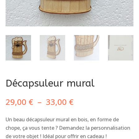
Décapsuleur mural
Plage
29,00
€
–
33,00
€
de
prix :
Un beau décapsuleur mural en bois, en forme de
29,00 €
chope, ça vous tente ? Demandez la personnalisation
à
de votre objet ! Idéal pour offrir en cadeau !