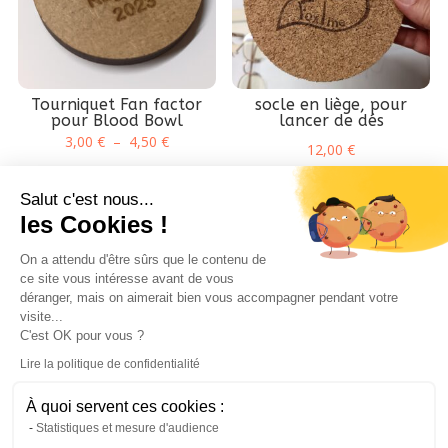
Tourniquet Fan factor
socle en liège, pour
pour Blood Bowl
lancer de dés
Plage
3,00
€
–
4,50
€
12,00
€
de
prix :
Salut c'est nous...
3,00 €
les Cookies !
à
On a attendu d'être sûrs que le contenu de
4,50 €
ce site vous intéresse avant de vous
déranger, mais on aimerait bien vous accompagner pendant votre
visite...
Ethique Foxline
Vos Projets
Livraison
C'est OK pour vous ?
CGV-CGU
Mentions Légales
Lire la politique de confidentialité
Politique de confidentialité
Contact
À quoi servent ces cookies :
Formulaire de Retractation
Mon compte
Statistiques et mesure d'audience
FAQ
Nos Partenaires