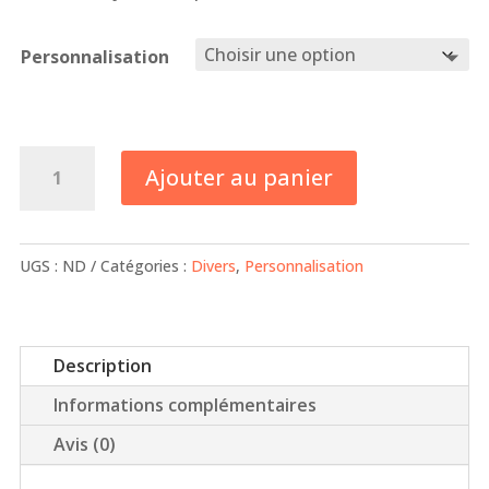
33,00 €
Personnalisation
quantité
Ajouter au panier
de
Décapsuleur
mural
UGS :
ND
Catégories :
Divers
,
Personnalisation
Description
Informations complémentaires
Avis (0)