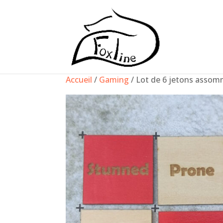
Accueil
/
Gaming
/ Lot de 6 jetons assom