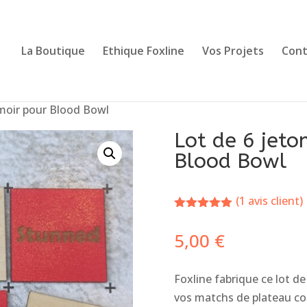
La Boutique
Ethique Foxline
Vos Projets
Cont
moir pour Blood Bowl
Lot de 6 jet
Blood Bowl
(
1
avis client)
Noté
5.00
sur 5
5,00
€
basé sur
notation
client
Foxline fabrique ce lot de
vos matchs de plateau co