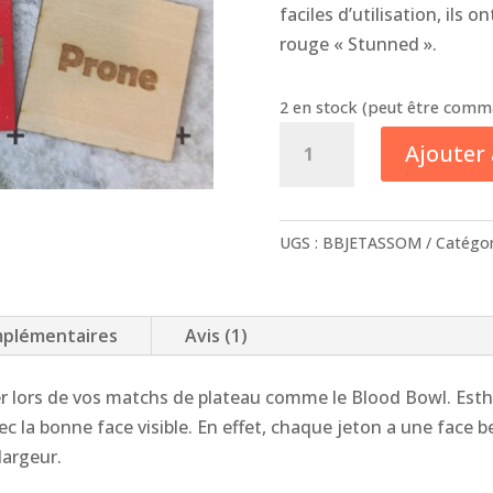
faciles d’utilisation, ils 
rouge « Stunned ».
2 en stock (peut être com
quantité
Ajouter
de
Lot
de
UGS :
BBJETASSOM
Catégor
6
jetons
assommoir
mplémentaires
Avis (1)
pour
Blood
r lors de vos matchs de plateau comme le Blood Bowl. Esthétiq
Bowl
vec la bonne face visible. En effet, chaque jeton a une face 
largeur.