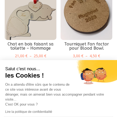
Chat en bois faisant sa
Tourniquet Fan factor
toilette – Hommage
pour Blood Bowl
Plage
Plage
21,00
€
–
25,00
€
3,00
€
–
4,50
€
de
de
Salut c'est nous...
prix :
prix :
les Cookies !
21,00 €
3,00 €
à
à
On a attendu d'être sûrs que le contenu de
25,00 €
4,50 €
ce site vous intéresse avant de vous
déranger, mais on aimerait bien vous accompagner pendant votre
visite...
Ethique Foxline
Vos Projets
Livraison
C'est OK pour vous ?
CGV-CGU
Mentions Légales
Lire la politique de confidentialité