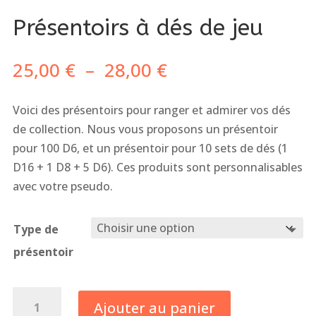
Présentoirs à dés de jeu
Plage
25,00
€
–
28,00
€
de
prix :
Voici des présentoirs pour ranger et admirer vos dés
25,00 €
de collection. Nous vous proposons un présentoir
à
pour 100 D6, et un présentoir pour 10 sets de dés (1
28,00 €
D16 + 1 D8 + 5 D6). Ces produits sont personnalisables
avec votre pseudo.
Type de
présentoir
quantité
Ajouter au panier
de