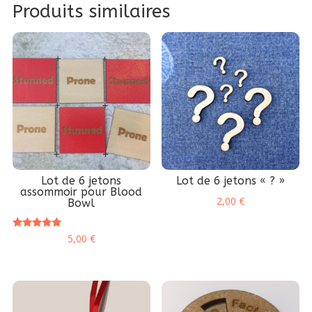
Produits similaires
Lot de 6 jetons
Lot de 6 jetons « ? »
assommoir pour Blood
2,00
€
Bowl
Note
5,00
€
5.00
sur 5